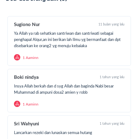
Sugiono Nur
11 bulan yang lalu
Ya Allah ya rab sehatkan santriwan dan santriwati sebagai
penghapal Alqur,an ini berikan lah Ilmu yg bermanfaat dan dpt
disebarkan ke orang2 yg menuju kebaiaka
1 Aaminn
Boki nindya
1 tahun yang lalu
Insya Allah berkah dan d syg Allah dan baginda Nabi besar
Muhammad di ampuni dosa2 amien y robb
Saat ini, program Gerakan Gizi Santri sudah berjalan
1 Aaminn
sejak tahun 2021 Dengan total 700+ Santri Santri yang
telah di dukung pemenuhan gizinya
Sri Wahyuni
1 tahun yang lalu
agar program ini terus berjalan dan terus bertambah
manfaat nya untuk para santri kami mengajak orang baik
Lancarkan rezeki dan lunaskan semua hutang
untuk terus ikut memenuhi kebutuhan gizi