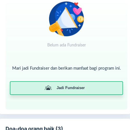
Belum ada Fundraiser
Dengan status kekurangan gizi itu pastinya
Mari jadi Fundraiser dan berikan manfaat bagi program ini.
berdampak pada terhambatnya proses
belajar santri, betul?
Jadi Fundraiser
Mereka menjadi sulit berkonsentrasi, rendah diri dan ujung-
ujungnya prestasi belajar pun menjadi rendah.
Oleh karena itu kami mengajak kepada orang baik untuk
ikut memenuhi kebutuhan gizi para santri santri yatim,
dhuafa, penghafal qur'an di pondok-pondok
pesantren melalui Gerakan Gizi Santri.
Doa-doa orang baik (3)