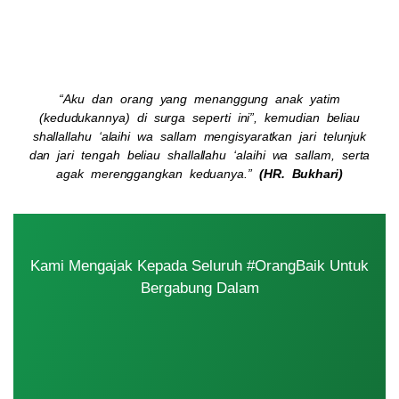
color:#FF0C0C"Bukan hanya itu banyak
di antara mereka yang sudah tidak
memiliki orang tua 😥
“Aku dan orang yang menanggung anak yatim
(kedudukannya) di surga seperti ini”, kemudian beliau
shallallahu ‘alaihi wa sallam mengisyaratkan jari telunjuk
dan jari tengah beliau shallallahu ‘alaihi wa sallam, serta
agak merenggangkan keduanya.”
(HR. Bukhari)
Kami Mengajak Kepada Seluruh #OrangBaik Untuk
Bergabung Dalam