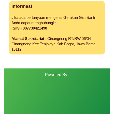
Informasi
Jika ada pertanyaan mengenai Gerakan Gizi Santri
Anda dapat menghubungi :
(Silvi) 087739421490
Alamat Sekretariat
: Cinangneng RT/RW 06/04
Cinangneng Kec.Tenjolaya Kab.Bogor, Jawa Barat
16112
Powered By :